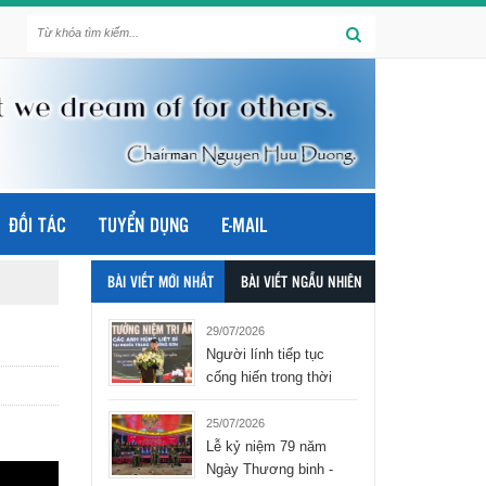
ĐỐI TÁC
TUYỂN DỤNG
E-MAIL
BÀI VIẾT MỚI NHẤT
BÀI VIẾT NGẪU NHIÊN
29/07/2026
Người lính tiếp tục
cống hiến trong thời
bình - tập đoàn Hòa
Bình Group
25/07/2026
Lễ kỷ niệm 79 năm
Ngày Thương binh -