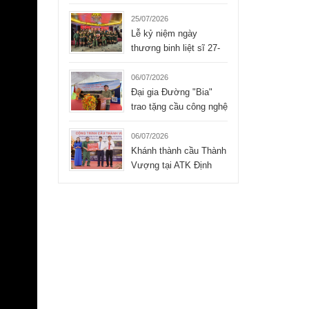
Liệt sĩ xúc động của
Tập đoàn Hòa Bình
25/07/2026
Lễ kỷ niệm ngày
thương binh liệt sĩ 27-
07-2026 của công ty
TNHH Hòa Bình
06/07/2026
Đại gia Đường "Bia"
trao tặng cầu công nghệ
mới cho xã Bình Thành
- Thái Nguyên
06/07/2026
Khánh thành cầu Thành
Vượng tại ATK Định
Hóa, Thái Nguyên