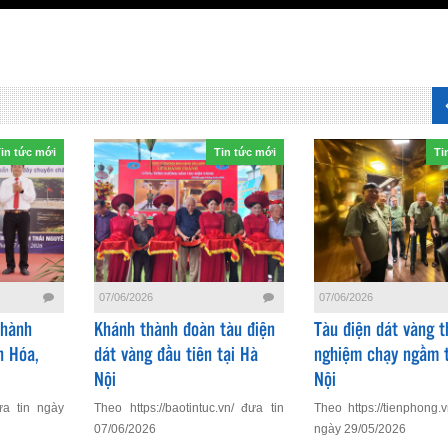
in tức mới
Tin tức mới
Ti
07/06/2026
07/06/2026
Thành
Khánh thành đoàn tàu điện
Tàu điện dát vàng t
h Hóa,
dát vàng đầu tiên tại Hà
nghiệm chạy ngầm t
Nội
Nội
ưa tin ngày
Theo https://baotintuc.vn/ đưa tin
Theo https://tienphong.
07/06/2026
ngày 29/05/2026