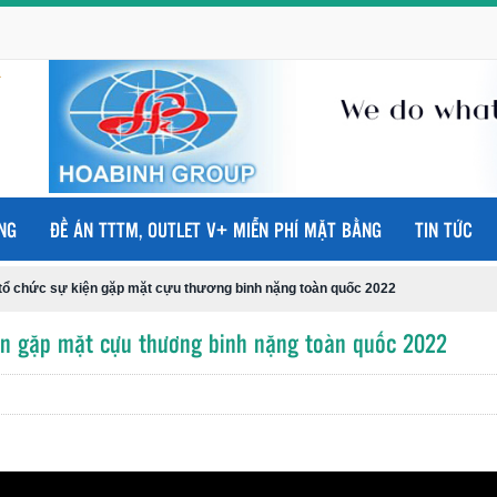
NG
ĐỀ ÁN TTTM, OUTLET V+ MIỄN PHÍ MẶT BẰNG
TIN TỨC
 tổ chức sự kiện gặp mặt cựu thương binh nặng toàn quốc 2022
iện gặp mặt cựu thương binh nặng toàn quốc 2022