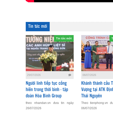
Tin tức mới
Tin tức mới
T
06/07/2026
29/07/2026
Khánh thành cầu 
Người lính tiếp tục cống
Vượng tại ATK Địn
hiến trong thời bình - tập
Thái Nguyên
đoàn Hòa Bình Group
Theo tienphong.vn đ
theo nhandan.vn đưa tin ngày
06/07/2026
26/07/2026