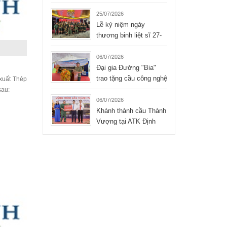
Liệt sĩ xúc động của
Tập đoàn Hòa Bình
25/07/2026
Lễ kỷ niệm ngày
thương binh liệt sĩ 27-
07-2026 của công ty
TNHH Hòa Bình
06/07/2026
Đại gia Đường "Bia"
trao tặng cầu công nghệ
xuất Thép
mới cho xã Bình Thành
sau:
- Thái Nguyên
06/07/2026
Khánh thành cầu Thành
Vượng tại ATK Định
Hóa, Thái Nguyên