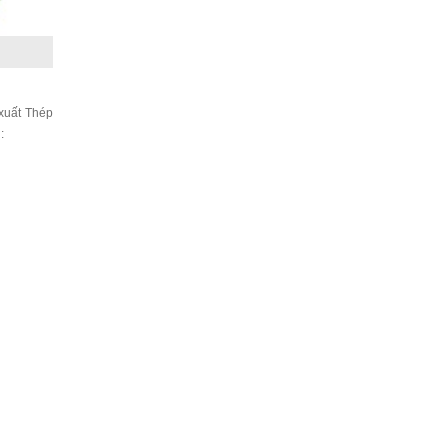
xuất Thép
: