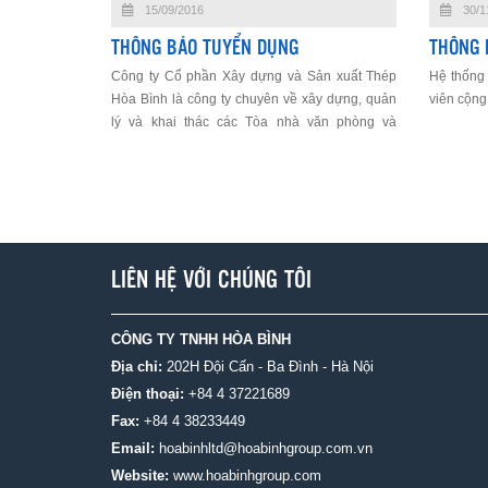
15/09/2016
30/1
THÔNG BÁO TUYỂN DỤNG
THÔNG 
Công ty Cổ phần Xây dựng và Sản xuất Thép
Hệ thống
Hòa Bình là công ty chuyên về xây dựng, quản
viên cộng
lý và khai thác các Tòa nhà văn phòng và
Chung cư cao cấp. Công ty đang có nhu cầu
tuyển dụng Nhân viên kỹ thuật làm việc tại tòa
nhà Chung cư cao cấp tại 505 Minh Kh
LIÊN HỆ VỚI CHÚNG TÔI
CÔNG TY TNHH HÒA BÌNH
Địa chỉ:
202H Đội Cấn - Ba Đình - Hà Nội
Điện thoại:
+84 4 37221689
Fax:
+84 4 38233449
Email:
hoabinhltd@hoabinhgroup.com.vn
Website:
www.hoabinhgroup.com