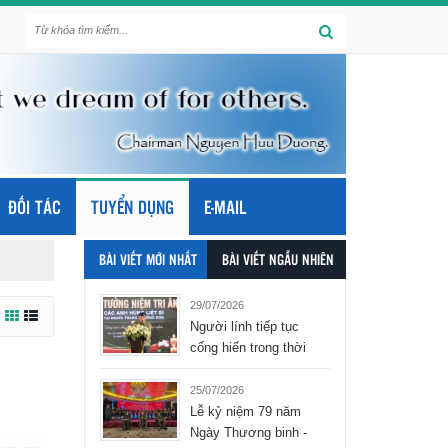
ĐỐI TÁC
TUYỂN DỤNG
E-MAIL
BÀI VIẾT MỚI NHẤT
BÀI VIẾT NGẪU NHIÊN
29/07/2026
Người lính tiếp tục
cống hiến trong thời
bình - tập đoàn Hòa
Bình Group
25/07/2026
Lễ kỷ niệm 79 năm
Ngày Thương binh -