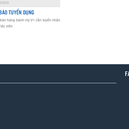
1/2015
BÁO TUYỂN DỤNG
 bán hàng bánh mỳ V+ cần tuyển nhân
 tác viên
F