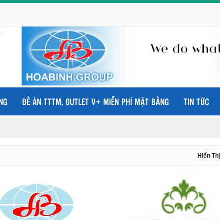
NG
ĐỀ ÁN TTTM, OUTLET V+ MIỄN PHÍ MẶT BẰNG
TIN TỨC
Hiển Thị