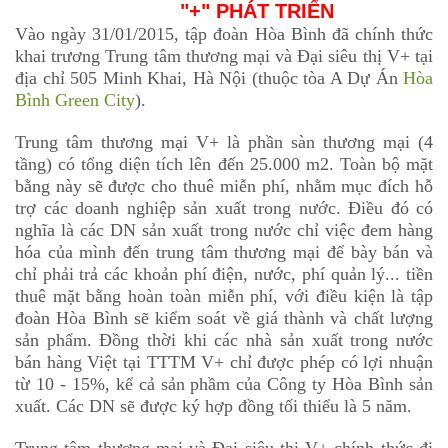
"+" PHÁT TRIỂN
Vào ngày 31/01/2015, tập đoàn Hòa Bình đã chính thức
khai trương Trung tâm thương mại và Đại siêu thị V+ tại
địa chỉ 505 Minh Khai, Hà Nội (thuộc tòa A Dự Án
Hòa
Bình Green City
).
Trung tâm thương mại V+ là phần sàn thương mại (4
tầng) có tổng diện tích lên đến 25.000 m2. Toàn bộ mặt
bằng này sẽ được cho thuê miễn phí, nhằm mục đích hỗ
trợ các doanh nghiệp sản xuất trong nước. Điều đó có
nghĩa là các DN sản xuất trong nước chỉ việc đem hàng
hóa của mình đến trung tâm thương mại để bày bán và
chỉ phải trả các khoản phí điện, nước, phí quản lý... tiền
thuê mặt bằng hoàn toàn miễn phí, với điều kiện là tập
đoàn Hòa Bình sẽ kiểm soát về giá thành và chất lượng
sản phẩm. Đồng thời khi các nhà sản xuất trong nước
bán hàng Việt tại TTTM V+ chỉ được phép có lợi nhuận
từ 10 - 15%, kể cả sản phầm của Công ty Hòa Bình sản
xuất. Các DN sẽ được ký hợp đồng tối thiểu là 5 năm.
Trung tâm thương mại và Đại siêu thị V+ chính thức đi