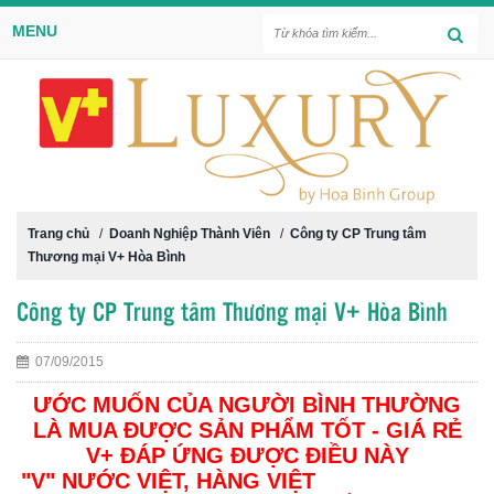
MENU
Trang chủ
/
Doanh Nghiệp Thành Viên
/
Công ty CP Trung tâm
Thương mại V+ Hòa Bình
Công ty CP Trung tâm Thương mại V+ Hòa Bình
07/09/2015
ƯỚC MUỐN CỦA NGƯỜI BÌNH THƯỜNG
LÀ MUA ĐƯỢC SẢN PHẨM TỐT - GIÁ RẺ
V+ ĐÁP ỨNG ĐƯỢC ĐIỀU NÀY
"V" NƯỚC VIỆT, HÀNG VIỆT