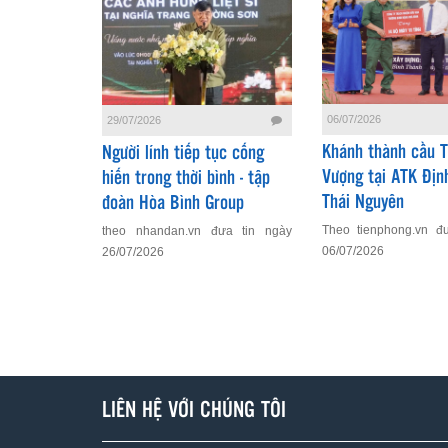
06/07/2026
29/07/2026
Khánh thành cầu 
Người lính tiếp tục cống
Vượng tại ATK Địn
hiến trong thời bình - tập
Thái Nguyên
đoàn Hòa Bình Group
Theo tienphong.vn đ
theo nhandan.vn đưa tin ngày
06/07/2026
26/07/2026
LIÊN HỆ VỚI CHÚNG TÔI