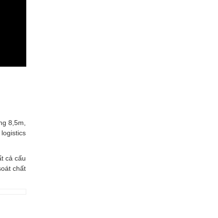
ộng 8,5m,
logistics
t cả cấu
soát chất