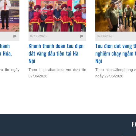
07/06/2026
07/06/2026
Thành
Khánh thành đoàn tàu điện
Tàu điện dát vàng t
h Hóa,
dát vàng đầu tiên tại Hà
nghiệm chạy ngầm t
Nội
Nội
ưa tin ngày
Theo https://baotintuc.vn/ đưa tin
Theo https://tienphong.
07/06/2026
ngày 29/05/2026
F