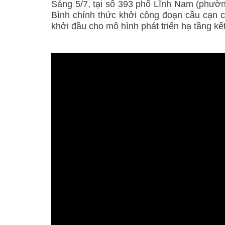
Sáng 5/7, tại số 393 phố Lĩnh Nam (phư
Bình chính thức khởi công đoạn cầu cạn 
khởi đầu cho mô hình phát triển hạ tầng kế