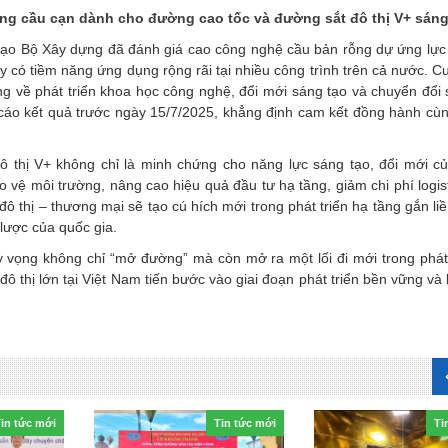
ng cầu cạn dành cho đường cao tốc và đường sắt đô thị V+ sáng 
h đạo Bộ Xây dựng đã đánh giá cao công nghệ cầu bản rỗng dự ứng lực
 có tiềm năng ứng dụng rộng rãi tại nhiều công trình trên cả nước. C
 về phát triển khoa học công nghệ, đổi mới sáng tạo và chuyển đổi 
cáo kết quả trước ngày 15/7/2025, khẳng định cam kết đồng hành cù
ô thị V+ không chỉ là minh chứng cho năng lực sáng tạo, đổi mới c
o vệ môi trường, nâng cao hiệu quả đầu tư hạ tầng, giảm chi phí logis
 thị – thương mại sẽ tạo cú hích mới trong phát triển hạ tầng gắn liề
 lược của quốc gia.
 vọng không chỉ “mở đường” mà còn mở ra một lối đi mới trong phát 
đô thị lớn tại Việt Nam tiến bước vào giai đoạn phát triển bền vững và
in tức mới
Tin tức mới
Ti