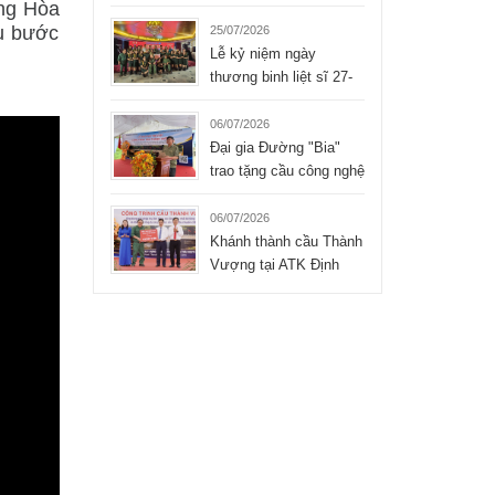
ng Hòa
Liệt sĩ xúc động của
Tập đoàn Hòa Bình
ấu bước
25/07/2026
Lễ kỷ niệm ngày
thương binh liệt sĩ 27-
07-2026 của công ty
TNHH Hòa Bình
06/07/2026
Đại gia Đường "Bia"
trao tặng cầu công nghệ
mới cho xã Bình Thành
- Thái Nguyên
06/07/2026
Khánh thành cầu Thành
Vượng tại ATK Định
Hóa, Thái Nguyên