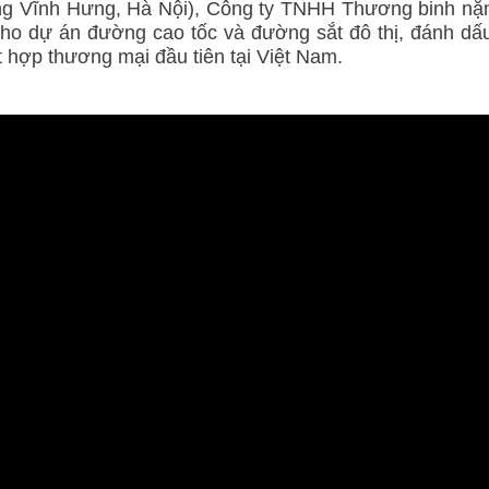
ờng Vĩnh Hưng, Hà Nội), Công ty TNHH Thương binh nặ
cho dự án đường cao tốc và đường sắt đô thị, đánh d
t hợp thương mại đầu tiên tại Việt Nam.