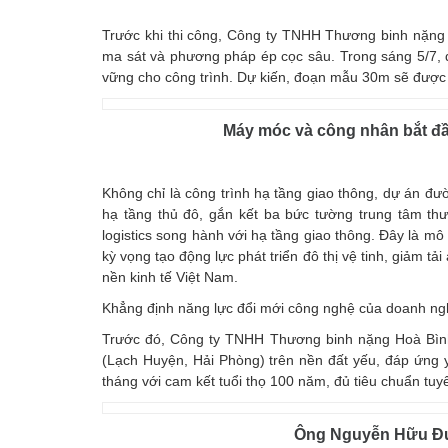
Trước khi thi công, Công ty TNHH Thương binh nặng 
ma sát và phương pháp ép cọc sâu. Trong sáng 5/7,
vững cho công trình. Dự kiến, đoạn mẫu 30m sẽ được h
Máy móc và công nhân bắt đầ
Không chỉ là công trình hạ tầng giao thông, dự án đườ
hạ tầng thủ đô, gắn kết ba bức tường trung tâm thư
logistics song hành với hạ tầng giao thông. Đây là mô 
kỳ vọng tạo động lực phát triển đô thị vệ tinh, giảm tả
nền kinh tế Việt Nam.
Khẳng định năng lực đổi mới công nghệ của doanh ngh
Trước đó, Công ty TNHH Thương binh nặng Hoà Bình
(Lạch Huyện, Hải Phòng) trên nền đất yếu, đáp ứng y
tháng với cam kết tuổi thọ 100 năm, đủ tiêu chuẩn tuy
Ông Nguyễn Hữu Đư