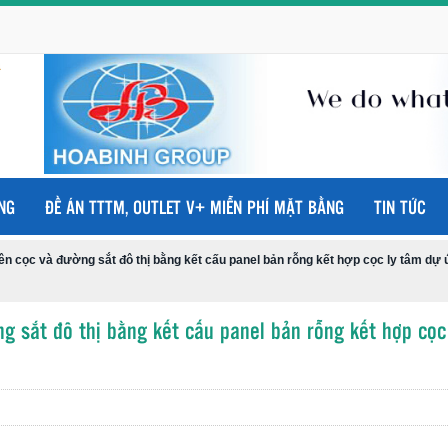
NG
ĐỀ ÁN TTTM, OUTLET V+ MIỄN PHÍ MẶT BẰNG
TIN TỨC
ên cọc và đường sắt đô thị bằng kết cấu panel bản rỗng kết hợp cọc ly tâm dự 
g sắt đô thị bằng kết cấu panel bản rỗng kết hợp cọc