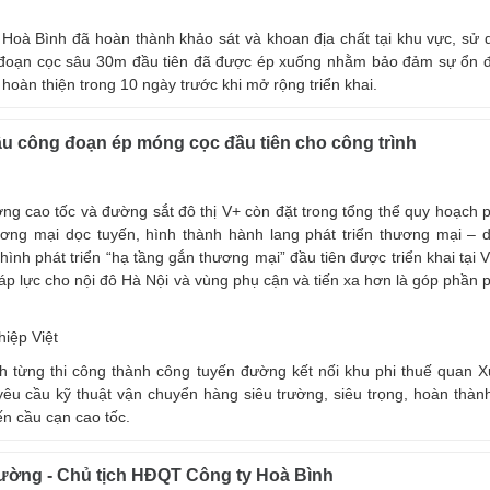
Hoà Bình đã hoàn thành khảo sát và khoan địa chất tại khu vực, sử 
 đoạn cọc sâu 30m đầu tiên đã được ép xuống nhằm bảo đảm sự ổn đ
oàn thiện trong 10 ngày trước khi mở rộng triển khai.
u công đoạn ép móng cọc đầu tiên cho công trình
ng cao tốc và đường sắt đô thị V+ còn đặt trong tổng thể quy hoạch p
ơng mại dọc tuyến, hình thành hành lang phát triển thương mại – d
hình phát triển “hạ tầng gắn thương mại” đầu tiên được triển khai tại 
i áp lực cho nội đô Hà Nội và vùng phụ cận và tiến xa hơn là góp phần p
iệp Việt
 từng thi công thành công tuyến đường kết nối khu phi thuế quan 
êu cầu kỹ thuật vận chuyển hàng siêu trường, siêu trọng, hoàn thành
ến cầu cạn cao tốc.
ờng - Chủ tịch HĐQT Công ty Hoà Bình