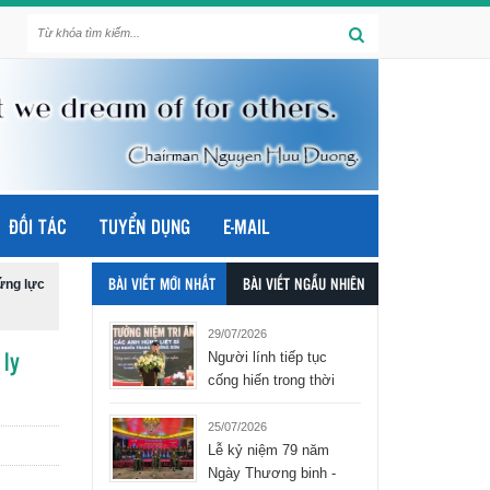
ĐỐI TÁC
TUYỂN DỤNG
E-MAIL
ứng lực
BÀI VIẾT MỚI NHẤT
BÀI VIẾT NGẪU NHIÊN
29/07/2026
Người lính tiếp tục
 ly
cống hiến trong thời
bình - tập đoàn Hòa
Bình Group
25/07/2026
Lễ kỷ niệm 79 năm
Ngày Thương binh -