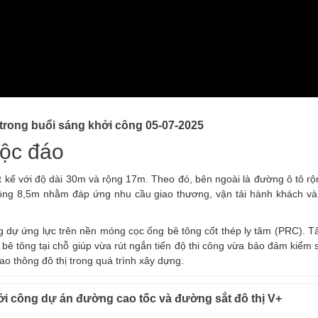
 trong buổi sáng khởi công 05-07-2025
độc đáo
t kế với độ dài 30m và rộng 17m. Theo đó, bên ngoài là đường ô tô r
 rộng 8,5m nhằm đáp ứng nhu cầu giao thương, vận tải hành khách và 
 dự ứng lực trên nền móng cọc ống bê tông cốt thép ly tâm (PRC). Tấ
bê tông tại chỗ giúp vừa rút ngắn tiến độ thi công vừa bảo đảm kiểm 
o thông đô thị trong quá trình xây dựng.
ởi công dự án đường cao tốc và đường sắt đô thị V+