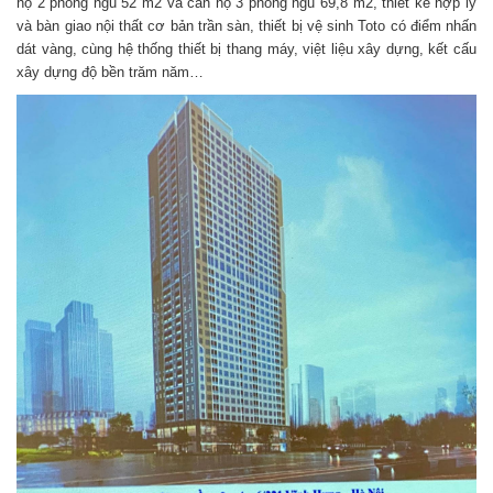
hộ 2 phòng ngủ 52 m2 và căn hộ 3 phòng ngủ 69,8 m2, thiết kế hợp lý
và bàn giao nội thất cơ bản trần sàn, thiết bị vệ sinh Toto có điểm nhấn
dát vàng, cùng hệ thống thiết bị thang máy, việt liệu xây dựng, kết cấu
xây dựng độ bền trăm năm…