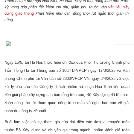
Trách nhiệm hữu hạn Hòa Bình đề xuất. Đây là một sáng kiến mới được
kỳ vọng góp phần tiết kiệm chi phí, giảm phụ thuộc vào
vật liệu xây
dựng giao thông
khan hiếm như cát, đồng thời rút ngắn thời gian thi
công.
Hình ảnh buổi làm việc của đoàn công tác Bộ Xây dựng về nghiên cứu đề xuất giải pháp cầu bản rỗng trên cọc.
Ngày 15/5, tại Hà Nội, thực hiện chỉ đạo của Phó Thủ tướng Chính phủ
Trần Hồng Hà tại Thông báo số 108/TB-VPCP ngày 17/3/2025 và Văn
phòng Chính phủ tại Văn bản số 2800/VPCP-VN ngày 3/4/2025 về việc
xử lý báo cáo của Công ty Trách nhiệm hữu hạn Hòa Bình liên quan
đến giải pháp xây dựng cầu bản rỗng trên cọc, Bộ Xây dựng đã tổ chức
đoàn công tác tới tham quan công trình mẫu và nghe báo cáo về giải
pháp do công ty đề xuất.
Buổi làm việc có sự tham gia của đại diện các đơn vị chuyên môn
thuộc Bộ Xây dựng và chuyên gia trong ngành, nhằm đánh giá toàn