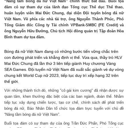
“Nâng tầm bóng đá nữ Việt Nam” chính thức bắt đầu. Buổi tọa
đàm có sự tham dự của lãnh đạo Tổng cục Thể dục Thể thao,
huấn luyện viên Mai Đức Chung, đại diện Đội tuyển bóng đá nữ
Việt Nam. Về phía các nhà tài trợ, ông Nguyễn Thành Phúc, Phó
Tổng Giám đốc Công ty Tài chính VPBank-SMBC (FE Credit) và
ông Nguyễn Hữu Đường, Chủ tịch Hội đồng quản trị Tập đoàn Hòa
Bình tham dự tọa đàm.
Bóng đá nữ Việt Nam đang có những bước tiến vững chắc trên
con đường phát triển và khẳng định vị thế. Vừa qua, thầy trò HLV
Mai Đức Chung đã lần thứ 3 liên tiếp giành Huy chương Vàng
SEA Games. Đội tuyển nữ Việt Nam đã xuất sắc giành vé dự vòng
chung kết World Cup nữ 2023, tiếp tục duy trì xếp hạng 32 trên
thế giới.
Với những thành tích đó, những "cô gái kim cương" đã nhận được sự
quan tâm, khen thưởng đặc biệt của các ban ngành, đoàn thể. Nhằm
tiếp tục xây dựng chiến lược, tạo cơ chế, chính sách để phát triển
bóng đá nữ, Báo Nhân Dân tổ chức tọa đàm trực tuyến với chủ đề
“Nâng tầm bóng đá nữ Việt Nam”.
Buổi tọa đàm có sự tham dự của ông Trần Đức Phấn, Phó Tổng cục