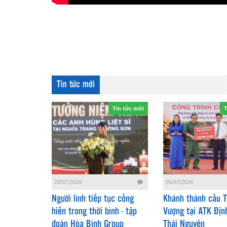
Tin tức mới
Tin tức mới
T
06/07/2026
29/07/2026
Khánh thành cầu 
Người lính tiếp tục cống
Vượng tại ATK Địn
hiến trong thời bình - tập
Thái Nguyên
đoàn Hòa Bình Group