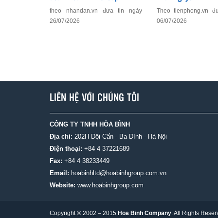
Theo tienphong.vn đ
theo nhandan.vn đưa tin ngày
06/07/2026
26/07/2026
LIÊN HỆ VỚI CHÚNG TÔI
CÔNG TY TNHH HÒA BÌNH
Địa chỉ:
202H Đội Cấn - Ba Đình - Hà Nội
Điện thoại:
+84 4 37221689
Fax:
+84 4 38233449
Email:
hoabinhltd@hoabinhgroup.com.vn
Website:
www.hoabinhgroup.com
Copyright ® 2002 – 2015
Hoa Binh Company
. All Rights Rese