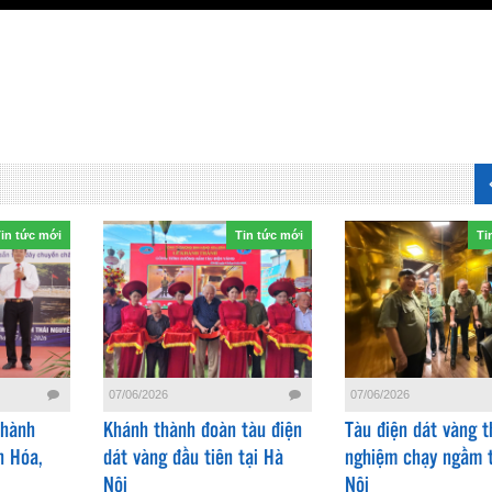
in tức mới
Tin tức mới
Ti
07/06/2026
07/06/2026
Thành
Khánh thành đoàn tàu điện
Tàu điện dát vàng t
h Hóa,
dát vàng đầu tiên tại Hà
nghiệm chạy ngầm t
Nội
Nội