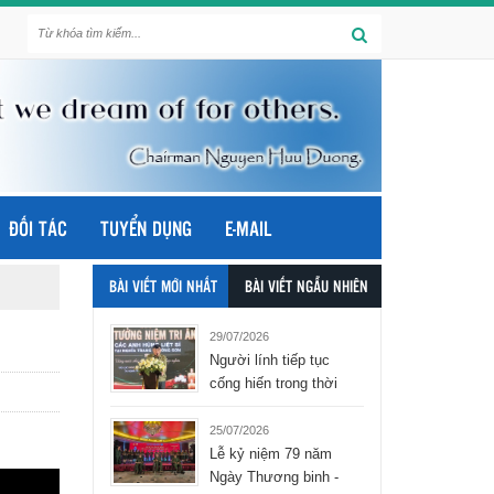
ĐỐI TÁC
TUYỂN DỤNG
E-MAIL
BÀI VIẾT MỚI NHẤT
BÀI VIẾT NGẪU NHIÊN
29/07/2026
Người lính tiếp tục
cống hiến trong thời
bình - tập đoàn Hòa
Bình Group
25/07/2026
Lễ kỷ niệm 79 năm
Ngày Thương binh -