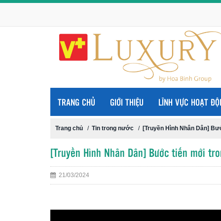
TRANG CHỦ
GIỚI THIỆU
LĨNH VỰC HOẠT ĐỘ
Trang chủ
/
Tin trong nước
/
[Truyền Hình Nhân Dân] Bướ
[Truyền Hình Nhân Dân] Bước tiến mới tro
21/03/2024