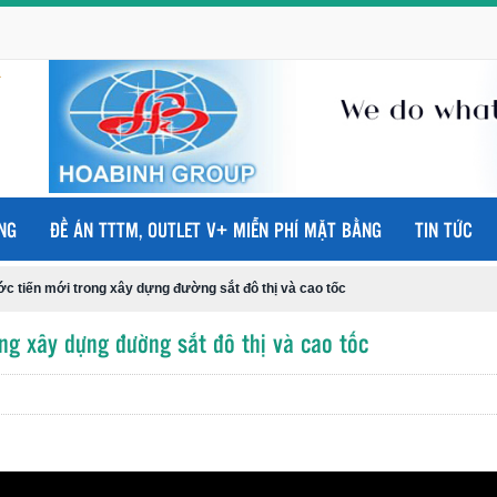
NG
ĐỀ ÁN TTTM, OUTLET V+ MIỄN PHÍ MẶT BẰNG
TIN TỨC
c tiến mới trong xây dựng đường sắt đô thị và cao tốc
ng xây dựng đường sắt đô thị và cao tốc