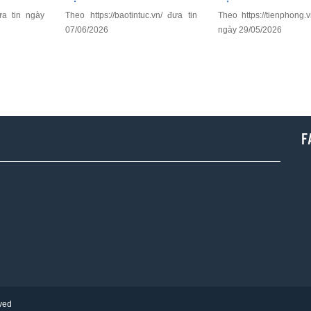
ưa tin ngày
Theo https://baotintuc.vn/ đưa tin
Theo https://tienphong.
07/06/2026
ngày 29/05/2026
F
rved