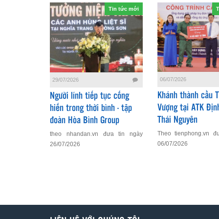
Tin tức mới
T
06/07/2026
29/07/2026
Khánh thành cầu 
Người lính tiếp tục cống
Vượng tại ATK Địn
hiến trong thời bình - tập
Thái Nguyên
đoàn Hòa Bình Group
Theo tienphong.vn đ
theo nhandan.vn đưa tin ngày
06/07/2026
26/07/2026