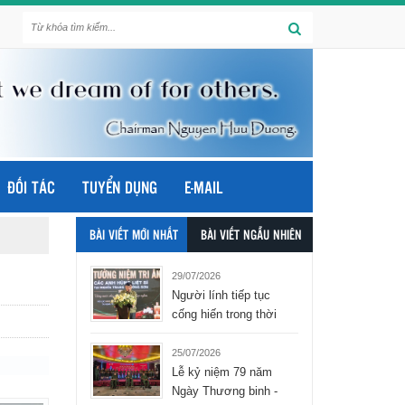
ĐỐI TÁC
TUYỂN DỤNG
E-MAIL
BÀI VIẾT MỚI NHẤT
BÀI VIẾT NGẪU NHIÊN
29/07/2026
Người lính tiếp tục
cống hiến trong thời
bình - tập đoàn Hòa
Bình Group
25/07/2026
Lễ kỷ niệm 79 năm
Ngày Thương binh -