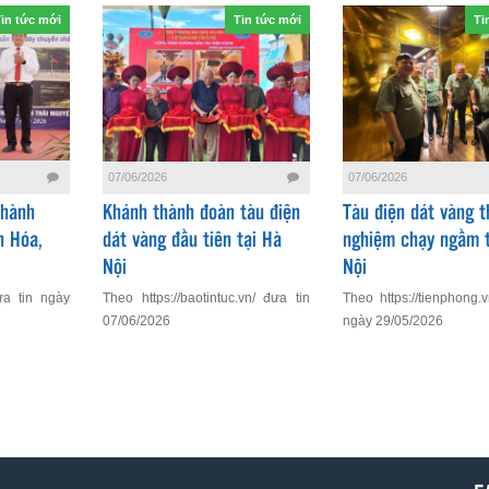
in tức mới
Tin tức mới
Ti
07/06/2026
07/06/2026
Thành
Khánh thành đoàn tàu điện
Tàu điện dát vàng t
h Hóa,
dát vàng đầu tiên tại Hà
nghiệm chạy ngầm t
Nội
Nội
ưa tin ngày
Theo https://baotintuc.vn/ đưa tin
Theo https://tienphong.
07/06/2026
ngày 29/05/2026