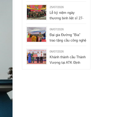
Liệt sĩ xúc động của
Tập đoàn Hòa Bình
25/07/2026
Lễ kỷ niệm ngày
thương binh liệt sĩ 27-
07-2026 của công ty
TNHH Hòa Bình
06/07/2026
Đại gia Đường "Bia"
trao tặng cầu công nghệ
mới cho xã Bình Thành
- Thái Nguyên
06/07/2026
Khánh thành cầu Thành
Vượng tại ATK Định
Hóa, Thái Nguyên