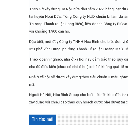
Theo Sở xây dựng Hà Nội, nửa đầu năm 2022, hàng loạt dự á
tại huyện Hoài Đức, Tổng Công ty HUD chuẩn bị làm dự án 
Thượng Thanh (quận Long Biên), liên doanh Công ty BIC và 
với khoảng 1.900 căn hộ.
Đặc biệt, mới đây Công ty TNHH Hoà Bình cho biết đơn vị đ
321 phố Vĩnh Hưng, phường Thanh Trì (quận Hoàng Mai). Chỉ
Theo doanh nghiệp, nhà ở xã hội này đảm bảo theo quy địn
nhà đủ điều kiện (chưa có nhà ở hoặc nhà ở không quá 15 m
Nhà ở xã hội sẽ được xây dựng theo tiêu chuẩn 3 mẫu gồm
m2.
Ngoài Hà Nội, Hòa Bình Group cho biết sẽ triển khai đầu tư
xây dựng với chiều cao theo quy hoạch được phê duyệt tại c
Tin tức mới