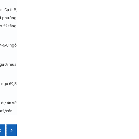
. Cụ thể,
ại phường
o 22 tầng
4-6-8 ngõ
người mua
 ngủ 69,8
a dự án sẽ
 m2/căn.