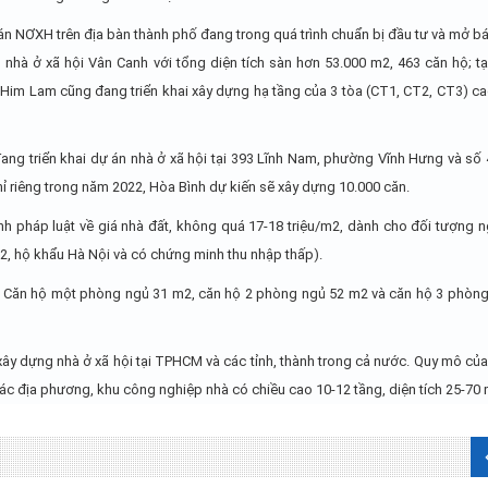
n NƠXH trên địa bàn thành phố đang trong quá trình chuẩn bị đầu tư và mở bán
nhà ở xã hội Vân Canh với tổng diện tích sàn hơn 53.000 m2, 463 căn hộ; t
Him Lam cũng đang triển khai xây dựng hạ tầng của 3 tòa (CT1, CT2, CT3) ca
ang triển khai dự án nhà ở xã hội tại 393 Lĩnh Nam, phường Vĩnh Hưng và số 
 riêng trong năm 2022, Hòa Bình dự kiến sẽ xây dựng 10.000 căn.
h pháp luật về giá nhà đất, không quá 17-18 triệu/m2, dành cho đối tượng 
2, hộ khẩu Hà Nội và có chứng minh thu nhập thấp).
: Căn hộ một phòng ngủ 31 m2, căn hộ 2 phòng ngủ 52 m2 và căn hộ 3 phòng
 xây dựng nhà ở xã hội tại TPHCM và các tỉnh, thành trong cả nước. Quy mô củ
ác địa phương, khu công nghiệp nhà có chiều cao 10-12 tầng, diện tích 25-70