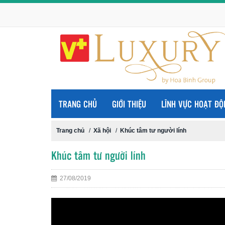
TRANG CHỦ
GIỚI THIỆU
LĨNH VỰC HOẠT ĐỘ
Trang chủ
/
Xã hội
/
Khúc tâm tư người lính
Khúc tâm tư người lính
27/08/2019