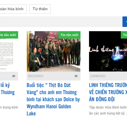
oàn hòa bình
Từ thiện
in tức mới
Tin tức mới
Ti
05/12/2021
23/08/2021
lễ kỷ
Buổi tiệc " Thịt Bò Dát
LINH THIÊNG TRƯỜN
 Thương
Vàng" cho anh em Thương
VỀ CHIẾN TRƯỜNG X
binh tại khách sạn Dolce by
ÂN ĐỒNG ĐỘI
Wyndham Hanoi Golden
n trọng kính
Tập đoàn Hòa Bình tưởng
Lake
ân các anh hùng liệt sỹ...