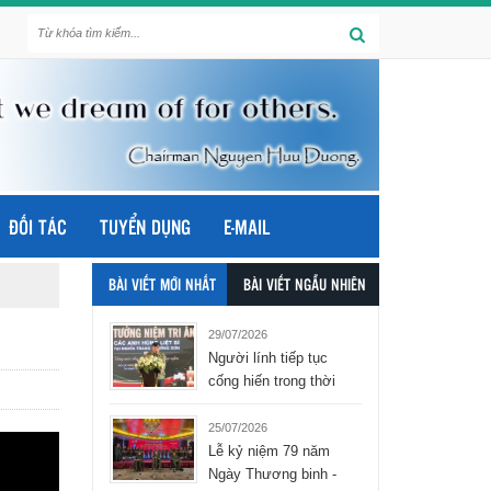
ĐỐI TÁC
TUYỂN DỤNG
E-MAIL
BÀI VIẾT MỚI NHẤT
BÀI VIẾT NGẪU NHIÊN
29/07/2026
Người lính tiếp tục
cống hiến trong thời
bình - tập đoàn Hòa
Bình Group
25/07/2026
Lễ kỷ niệm 79 năm
Ngày Thương binh -