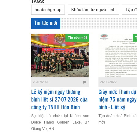
TAGS:
hoabinhgroup
Khúc tâm tư người lính
Tập đ
Tin tức mới
Tin tức mới
T
25/07/2026
24/06/2022
Lễ kỷ niệm ngày thương
Giấy mời: Tham dự 
binh liệt sĩ 27-07-2026 của
niệm 75 năm ngày
công ty TNHH Hòa Bình
binh - Liệt sỹ
Sự kiện tổ chức tại Khách sạn
Tập đoàn Hoà Bình trâ
Dolce Hanoi Golden Lake, B7
mời
Giảng Võ, HN