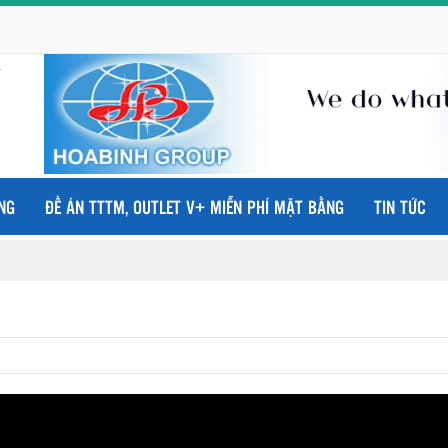
NG
ĐỀ ÁN TTTM, OUTLET V+ MIỄN PHÍ MẶT BẰNG
TIN TỨC