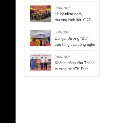
Liệt sĩ xúc động của
Tập đoàn Hòa Bình
25/07/2026
Lễ kỷ niệm ngày
thương binh liệt sĩ 27-
07-2026 của công ty
TNHH Hòa Bình
06/07/2026
Đại gia Đường "Bia"
trao tặng cầu công nghệ
mới cho xã Bình Thành
- Thái Nguyên
06/07/2026
Khánh thành cầu Thành
Vượng tại ATK Định
Hóa, Thái Nguyên