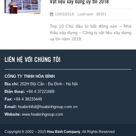
Vật liệu xây dựng uy tín 2018
15/03/2018 Lượt xem : 38351
Top 10 Chủ đầu tư bất động sản – Nhà
thầu xây dựng – Công ty vật liệu xây dựng
uy tín năm 2018.
LIÊN HỆ VỚI CHÚNG TÔI
CÔNG TY TNHH HÒA BÌNH
Địa chỉ:
202H Đội Cấn - Ba Đình - Hà Nội
Điện thoại:
+84 4 37221689
Fax:
+84 4 38233449
Email:
hoabinhltd@hoabinhgroup.com.vn
Website:
www.hoabinhgroup.com
Copyright ® 2002 – 2015
Hoa Binh Company
. All Rights Reserved