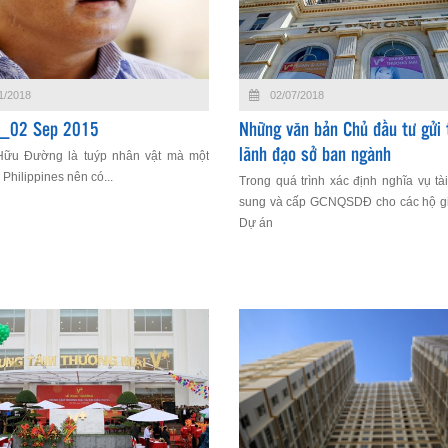
1/2018
02/07/2018
ar_02 Sep 2015
Những văn bản Chủ đầu tư gửi 
lãnh đạo sở ban ngành
ữu Đường là tuýp nhân vật mà một
Philippines nên có...
Trong quá trình xác định nghĩa vụ tà
sung và cấp GCNQSDĐ cho các hộ gia
Dự án