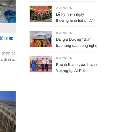
Liệt sĩ xúc động của
Tập đoàn Hòa Bình
25/07/2026
Lễ kỷ niệm ngày
thương binh liệt sĩ 27-
07-2026 của công ty
TNHH Hòa Bình
06/07/2026
tới các
Đại gia Đường "Bia"
trao tặng cầu công nghệ
mới cho xã Bình Thành
i chính bổ
- Thái Nguyên
06/07/2026
 đình tại
Khánh thành cầu Thành
Vượng tại ATK Định
Hóa, Thái Nguyên