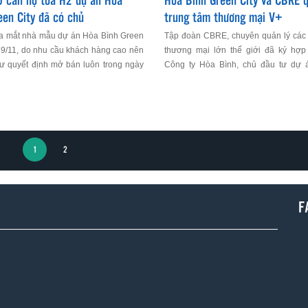
 căn hộ tòa H2 dự án Hòa
Hòa Bình Green City và CBRE q
een City đã có chủ
trung tâm thương mại V+
 ra mắt nhà mẫu dự án Hòa Bình Green
Tập đoàn CBRE, chuyên quản lý các 
29/11, do nhu cầu khách hàng cao nên
thương mại lớn thế giới đã ký hợp
tư quyết định mở bán luôn trong ngày
Công ty Hòa Bình, chủ đầu tư dự 
vì chờ đến thời điểm như đã thông báo
thương mại và chung cư Hòa Binh G
/12.
về việc quản lý trung tâm thương mại 
1
2
F