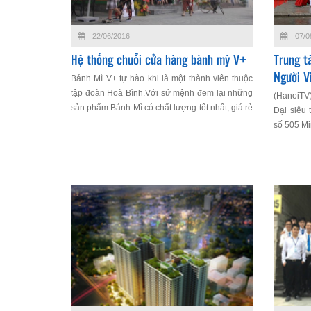
22/06/2016
07/0
Hệ thống chuỗi cửa hàng bành mỳ V+
Trung t
Người V
Bánh Mì V+ tự hào khi là một thành viên thuộc
tập đoàn Hoà Bình.Với sứ mệnh đem lại những
(HanoiTV)
sản phẩm Bánh Mì có chất lượng tốt nhất, giá rẻ
Đại siêu 
nhất đến tay người tiêu dùng. Chúng tôi vẫn
số 505 Mi
ngày đêm tìm tòi, sáng tạo để mang đến cho
khách hàng chất lượng dịch vụ