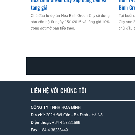
Hòa Bình Green City sắp dừng bán và
Hơn 140
tăng giá
Bình Gr
Chủ đầu tư dự án Hòa Bình Green City sẽ dừng
Tại buổi
bán căn hộ từ ngày 15/1/2015 và tăng giá 10%
City vào 
trong đợt mở bán tiếp theo.
chủ đầu 
này thay 
là ngày 6
LIÊN HỆ VỚI CHÚNG TÔI
CÔNG TY TNHH HÒA BÌNH
Địa chỉ:
202H Đội Cấn - Ba Đình - Hà Nội
Điện thoại:
+84 4 37221689
Fax:
+84 4 38233449