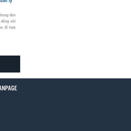
uản lý
trung tâm
 đồng với
án tổ hợp
reen City
V+.
ANPAGE