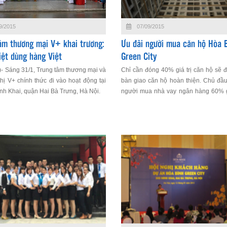
9/2015
07/09/2015
âm thương mại V+ khai trương:
Ưu đãi người mua căn hộ Hòa 
iệt dùng hàng Việt
Green City
- Sáng 31/1, Trung tâm thương mại và
Chỉ cần đóng 40% giá trị căn hộ sẽ 
thị V+ chính thức đi vào hoạt động tại
bàn giao căn hộ hoàn thiện. Chủ đầu
nh Khai, quận Hai Bà Trưng, Hà Nội.
người mua nhà vay ngân hàng 60% gi
lại với lãi suất 0% trong hai năm đầu.