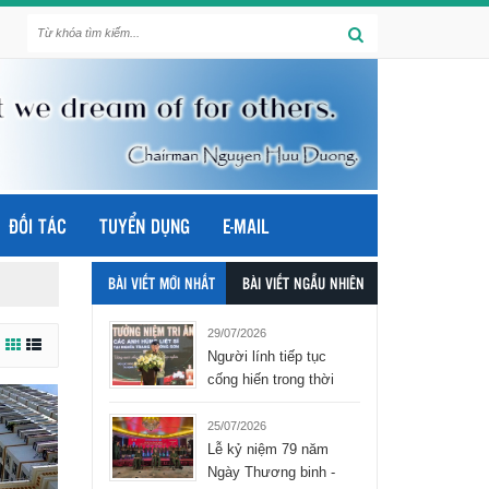
ĐỐI TÁC
TUYỂN DỤNG
E-MAIL
BÀI VIẾT MỚI NHẤT
BÀI VIẾT NGẪU NHIÊN
29/07/2026
Người lính tiếp tục
cống hiến trong thời
bình - tập đoàn Hòa
Bình Group
25/07/2026
Lễ kỷ niệm 79 năm
Ngày Thương binh -