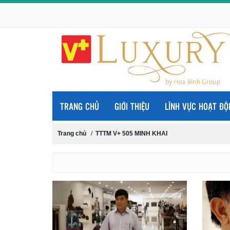
TRANG CHỦ
GIỚI THIỆU
LĨNH VỰC HOẠT ĐỘ
Trang chủ
/
TTTM V+ 505 MINH KHAI