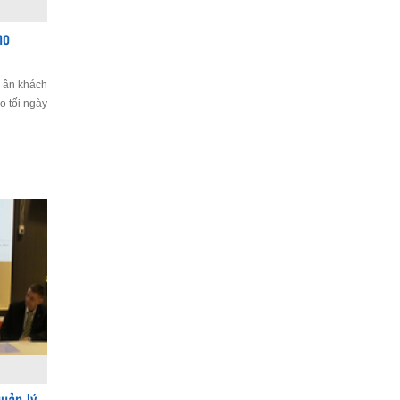
ho
i ân khách
o tối ngày