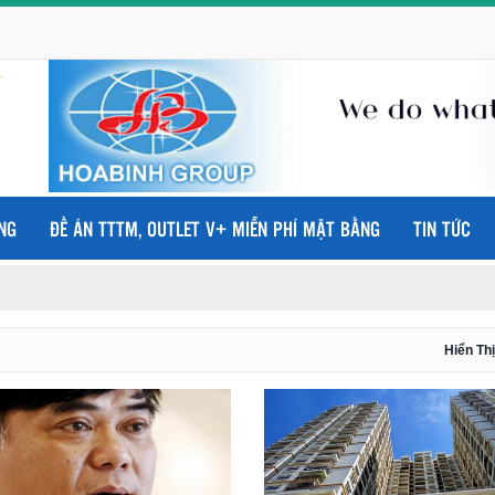
NG
ĐỀ ÁN TTTM, OUTLET V+ MIỄN PHÍ MẶT BẰNG
TIN TỨC
Hiển Thị