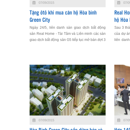
07/09/2015
07/0
Tặng ôtô khi mua căn hộ Hòa bình
Real Ho
Green City
hộ Hòa 
Ngày 24/5, liên danh sàn giao dịch bất động
Sau 3 thá
sản Real Home - Tài Tâm và Liên minh các sàn
của dự án
giao dịch bất động sản G5 tiếp tục mở bán đợt 3
liên dan
căn hộ dự án Hoà Bình Green City với nhiều
và Real 
chính sách ưu đãi: tặng ôtô, iPad, giảm lãi suất...
07/09/2015
07/0