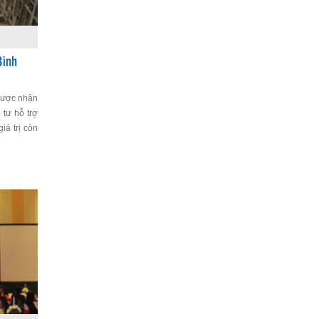
Bình
được nhận
 tư hỗ trợ
á trị còn