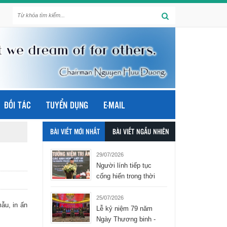
ĐỐI TÁC
TUYỂN DỤNG
E-MAIL
BÀI VIẾT MỚI NHẤT
BÀI VIẾT NGẪU NHIÊN
29/07/2026
Người lính tiếp tục
cống hiến trong thời
bình - tập đoàn Hòa
Bình Group
25/07/2026
ẫu, in ấn
Lễ kỷ niệm 79 năm
Ngày Thương binh -