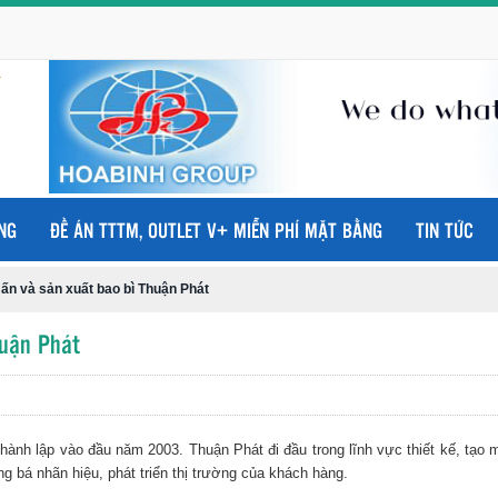
NG
ĐỀ ÁN TTTM, OUTLET V+ MIỄN PHÍ MẶT BẰNG
TIN TỨC
ấn và sản xuất bao bì Thuận Phát
huận Phát
ành lập vào đầu năm 2003. Thuận Phát đi đầu trong lĩnh vực thiết kế, tạo m
 bá nhãn hiệu, phát triển thị trường của khách hàng.