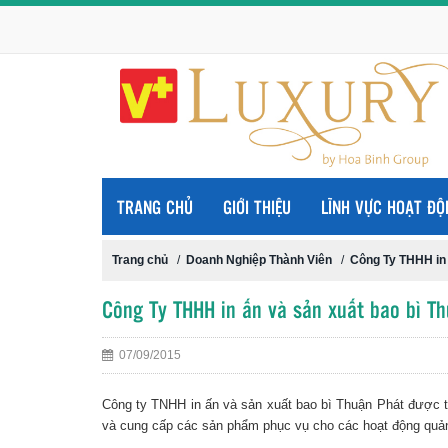
TRANG CHỦ
GIỚI THIỆU
LĨNH VỰC HOẠT ĐỘ
Trang chủ
/
Doanh Nghiệp Thành Viên
/
Công Ty THHH in 
Công Ty THHH in ấn và sản xuất bao bì T
07/09/2015
Công ty TNHH in ấn và sản xuất bao bì Thuận Phát được th
và cung cấp các sản phẩm phục vụ cho các hoạt động quảng