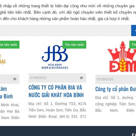
ã nhập về những trang thiết bị hiện đại cũng như mời về những chuyên gia
ghệ tiên tiến nhất. Bên cạnh đó, với đội ngũ chuyên viên thiết kế chuyên n
 đến cho khách hàng những sản phẩm hoàn hảo nhất, giá cả hợp lí nhất.
in tức mới
Tin tức mới
Ti
07/09/2015
07/09/2015
CÔNG TY CÓ PHẦN BIA VÀ
tâm
Công ty cổ phần Đ
NƯỚC GIẢI KHÁT HÒA BÌNH
a Bình
Địa chỉ: Số 1, đường 
Địa chỉ: Số 1, Đường TS3, KCN
công nghiệp Tiên Sơn,
 Minh Khai,
Tiên Sơn, Hoàn Sơn, Tiên Du, Bắc
Bắc Ninh. Điện
uận Hai Bà
Ninh Điện thoại: (84.4) 241 371
0241.3710082
t Nam. Điện
4054 Email:
0241.3710481 
64 6886
contact.hbb@hoabinhgroup.com.vn
contact@duongman.co
mall.vn