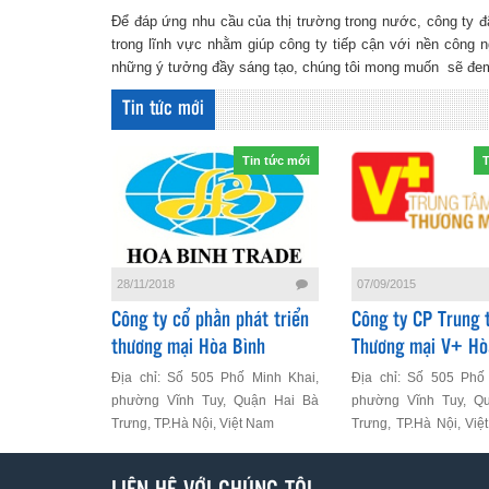
Để đáp ứng nhu cầu của thị trường trong nước, công ty đ
trong lĩnh vực nhằm giúp công ty tiếp cận với nền công n
những ý tưởng đầy sáng tạo, chúng tôi mong muốn sẽ đem
Tin tức mới
Tin tức mới
T
28/11/2018
07/09/2015
Công ty cổ phần phát triển
Công ty CP Trung 
thương mại Hòa Bình
Thương mại V+ Hò
Địa chỉ: Số 505 Phố Minh Khai,
Địa chỉ: Số 505 Phố
phường Vĩnh Tuy, Quận Hai Bà
phường Vĩnh Tuy, Q
Trưng, TP.Hà Nội, Việt Nam
Trưng, TP.Hà Nội, Việ
Thoại: 04 66
Email:contactus@vplus